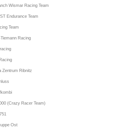
anch Wismar Racing Team
ST Endurance Team
ing Team
-Tiemann Racing
racing
Racing
 Zentrum Ribnitz
hluss
fkombi
00 (Crazy Racer Team)
751
ruppe Ost