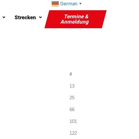
German
▼
Termine &
Strecken
Anmeldung
#
13
25
66
101
122