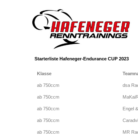
Zum
Inhalt
springen
Starterliste Hafeneger-Endurance CUP 2023
Klasse
Teamn
ab 750ccm
dsa Ra
ab 750ccm
MaKaiR
ab 750ccm
Engel &
ab 750ccm
Caradvi
ab 750ccm
MR Rac